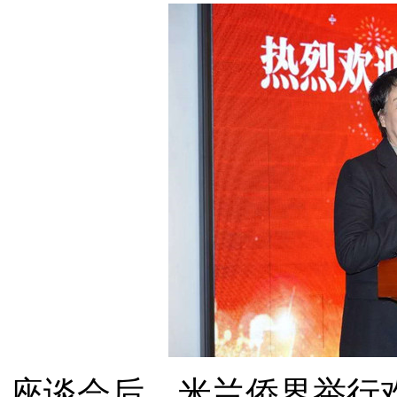
座谈会后，米兰侨界举行