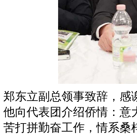
郑东立副总领事致辞，感
他向代表团介绍侨情：意
苦打拼勤奋工作，情系桑