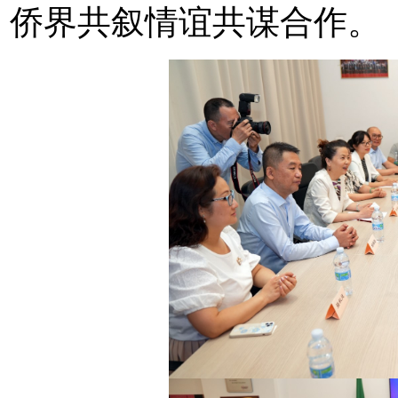
侨界共叙情谊共谋合作。